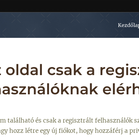
Kezdőla
 oldal csak a regis
használóknak elér
om található és csak a regisztrált felhasználók s
agy hozz létre egy új fiókot, hogy hozzáférj a pr