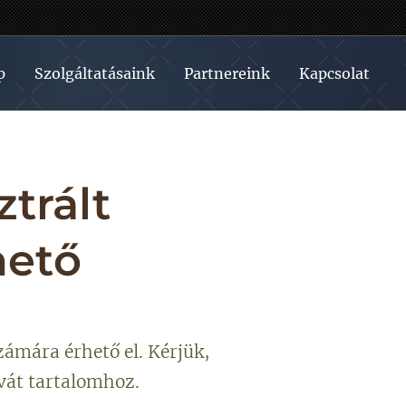
p
Szolgáltatásaink
Partnereink
Kapcsolat
ztrált
hető
zámára érhető el. Kérjük,
ivát tartalomhoz.