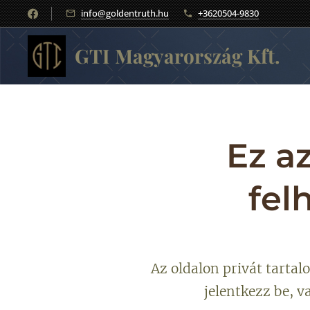
info@goldentruth.hu
+3620504-9830
GTI Magyarország Kft.
Ez az
fel
Az oldalon privát tartal
jelentkezz be, v