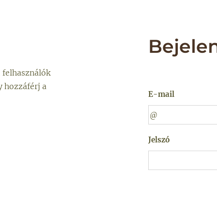
Bejele
t felhasználók
y hozzáférj a
E-mail
Jelszó