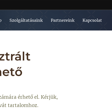
p
Szolgáltatásaink
Partnereink
Kapcsolat
ztrált
hető
zámára érhető el. Kérjük,
ivát tartalomhoz.