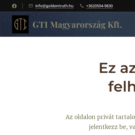
info@goldentruth.hu
+3620504-9830
GTI Magyarország Kft.
Ez az
fel
Az oldalon privát tartal
jelentkezz be, v