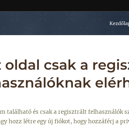
Kezdőla
 oldal csak a regis
használóknak elér
om található és csak a regisztrált felhasználók s
agy hozz létre egy új fiókot, hogy hozzáférj a pr