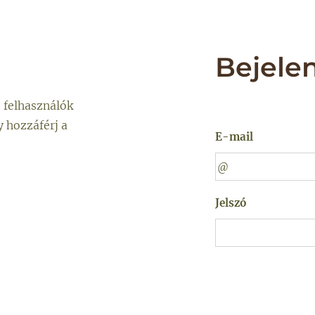
Bejele
t felhasználók
y hozzáférj a
E-mail
Jelszó